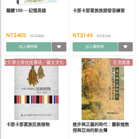
關鍵100──記憶高雄
卡那卡那富族族語發音練習
NT$405
NT$144
NT$450
NT$160
加入購物車
加入購物車
與文化學士原住民專班／麗文文化
巨流圖書
卡那卡那富族民族植物
進步與正義的時代：蕭新煌教
授與亞洲的新台灣