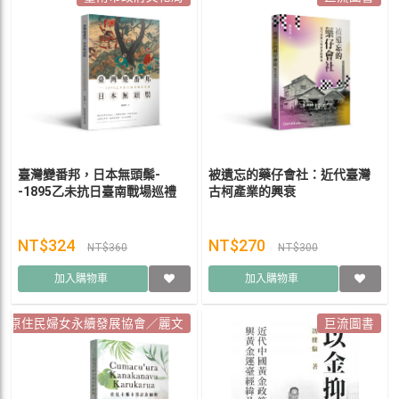
臺灣變番邦，日本無頭鬃-
被遺忘的藥仔會社：近代臺灣
-1895乙未抗日臺南戰場巡禮
古柯產業的興衰
NT$324
NT$270
NT$360
NT$300
加入購物車
加入購物車
市原住民婦女永續發展協會／麗文
巨流圖書