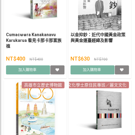
Cumacʉʉra Kanakanavu
以金抑鈔：近代中國黃金政策
Karukarua 看見卡那卡那富族
與黃金運臺經緯及影響
植
NT$400
NT$630
NT$400
NT$700
加入購物車
加入購物車
國立高雄師範大學語言與文化學士原住民專班／麗文文化
高雄市立歷史博物館