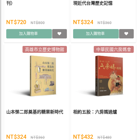
刊）
現近代台灣歷史記憶
NT$720
NT$324
NT$800
NT$360
加入購物車
加入購物車
高雄市立歷史博物館
中華民國六房媽會
山本悌二郎奠基的糖業新時代
相約五股：六房媽過爐
NT$324
NT$432
NT$360
NT$480