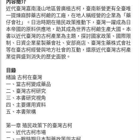
內容簡介
近代臺灣嘉南淺山地區曾廣植古柯，臺南新營更有全臺唯
一提煉麻醉藥古柯鹼的工廠，在地人稱經營的企業為「藥
仔會社」。日治時期在殖民政策推動下，臺灣一躍成為日
本帝國的原料供應地，助其成為世界古柯鹼生產大國。本
書以近代臺灣的古柯產業為主題，探討國家政策、國際限
制、日資企業星製藥會社、安部商店、臺灣生藥株式會社
等在臺古柯經營與地方社會的互動，還原近代臺灣古柯產
業從興盛到消失的歷史面貌。
目錄
緒論 古柯在臺灣
一、當古柯變成藥品
二、臺灣古柯研究
三、本書研究視角
四、主要運用資料
五、本書架構
第一章 殖民政策下的臺灣古柯
一、近代古柯市場
二、一戰時期日本製藥政策與古柯