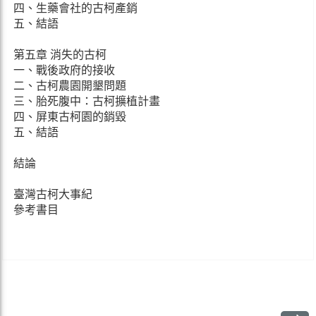
四、生藥會社的古柯產銷
五、結語
第五章 消失的古柯
一、戰後政府的接收
二、古柯農園開墾問題
三、胎死腹中：古柯擴植計畫
四、屏東古柯園的銷毀
五、結語
結論
臺灣古柯大事紀
參考書目