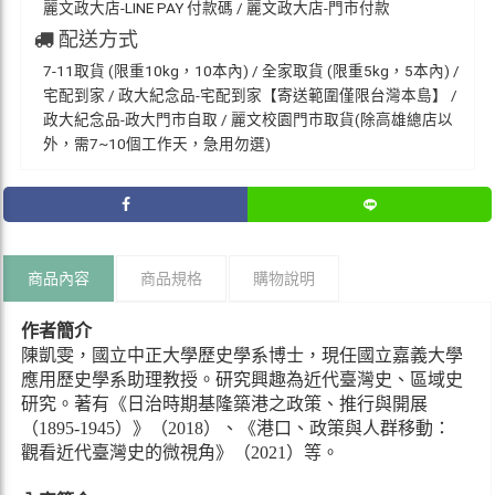
麗文政大店-LINE PAY 付款碼 / 麗文政大店-門市付款
配送方式
7-11取貨 (限重10kg，10本內) / 全家取貨 (限重5kg，5本內) /
宅配到家 / 政大紀念品-宅配到家【寄送範圍僅限台灣本島】 /
政大紀念品-政大門市自取 / 麗文校園門市取貨(除高雄總店以
外，需7~10個工作天，急用勿選)
商品內容
商品規格
購物說明
作者簡介
陳凱雯，國立中正大學歷史學系博士，現任國立嘉義大學
應用歷史學系助理教授。研究興趣為近代臺灣史、區域史
研究。著有《日治時期基隆築港之政策、推行與開展
（1895-1945）》（2018）、《港口、政策與人群移動：
觀看近代臺灣史的微視角》（2021）等。