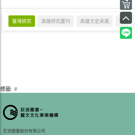
臺灣研究
高雄研究叢刊
高雄文史采風
臺灣企
標籤:
#
巨流圖書股份有限公司