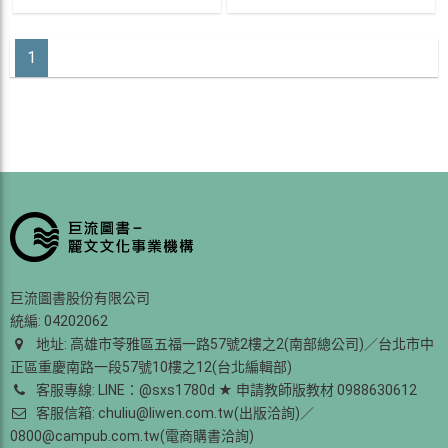
1
巨流圖書股份有限公司
統編: 04202062
地址: 高雄市苓雅區五福一路57號2樓之2(南部總公司)／台北市中
正區重慶南路一段57號10樓之12(台北編輯部)
客服專線: LINE：@sxs1780d ★ 申請教師版教材 0988630612
客服信箱: chuliu@liwen.com.tw(出版洽詢)／
0800@campub.com.tw(電商購書洽詢)