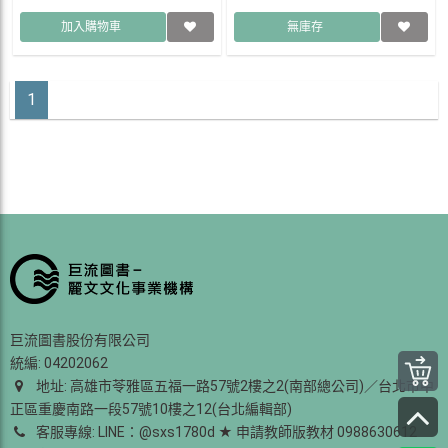
加入購物車
無庫存
1
巨流圖書股份有限公司
統編: 04202062
地址: 高雄市苓雅區五福一路57號2樓之2(南部總公司)／台北市中
正區重慶南路一段57號10樓之12(台北編輯部)
客服專線: LINE：@sxs1780d ★ 申請教師版教材 0988630612