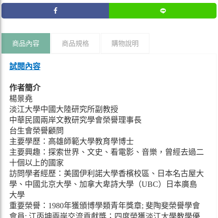
商品內容
商品規格
購物說明
試閱內容
作者簡介
楊景堯
淡江大學中國大陸研究所副教授
中華民國兩岸文教研究學會榮譽理事長
台生會榮譽顧問
主要學歷：高雄師範大學教育學博士
主要興趣：探索世界、文史、看電影、音樂，曾經去過二
十個以上的國家
訪問學者經歷：美國伊利諾大學香檳校區、日本名古屋大
學、中國北京大學、加拿大卑詩大學（UBC）日本廣島
大學
重要榮譽：1980年獲頒博學類青年獎章; 斐陶斐榮譽學會
會員; 江丙坤兩岸交流貢獻獎；四度榮獲淡江大學教學優