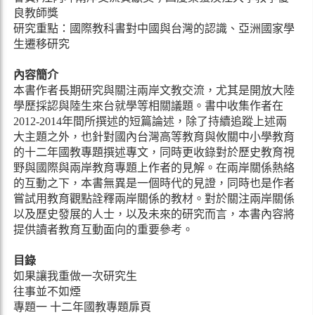
良教師獎
研究重點：國際教科書對中國與台灣的認識、亞洲國家學
生遷移研究
內容簡介
本書作者長期研究與關注兩岸文教交流，尤其是開放大陸
學歷採認與陸生來台就學等相關議題。書中收集作者在
2012-2014年間所撰述的短篇論述，除了持續追蹤上述兩
大主題之外，也針對國內台灣高等教育與攸關中小學教育
的十二年國教專題撰述專文，同時更收錄對於歷史教育視
野與國際與兩岸教育專題上作者的見解。在兩岸關係熱絡
的互動之下，本書無異是一個時代的見證，同時也是作者
嘗試用教育觀點詮釋兩岸關係的教材。對於關注兩岸關係
以及歷史發展的人士，以及未來的研究而言，本書內容將
提供讀者教育互動面向的重要參考。
目錄
如果讓我重做一次研究生
往事並不如煙
專題一 十二年國教專題扉頁