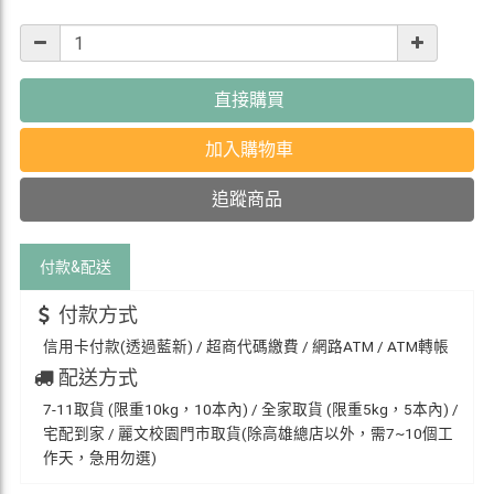
直接購買
加入購物車
追蹤商品
付款&
配送
付款方式
信用卡付款(透過藍新) / 超商代碼繳費 / 網路ATM / ATM轉帳
配送方式
7-11取貨 (限重10kg，10本內) / 全家取貨 (限重5kg，5本內) /
宅配到家 / 麗文校園門市取貨(除高雄總店以外，需7~10個工
作天，急用勿選)