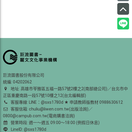
巨流圖書股份有限公司
統編: 04202062
地址: 高雄市苓雅區五福一路57號2樓之2(南部總公司)／台北市中
正區重慶南路一段57號10樓之12(台北編輯部)
客服專線: LINE：@sxs1780d ★ 申請教師版教材 0988630612
客服信箱: chuliu@liwen.com.tw(出版洽詢)／
0800@campub.com.tw(電商購書洽詢)
營業時段: 週一～週五 09:00～18:00 (例假日休息)
LineID: @sxs1780d