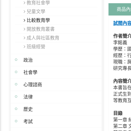
教育社會學
商品內
兒童文學
比較教育學
試閱內
開放教育叢書
作者簡
成人與社區教育
李銘義
班級經營
學歷：
經歷：
政治
現職：
研究專
社會學
內容簡
心理諮商
本書旨在
正式生
法律
等教育
歷史
目錄
第一章 
考試
第二章 