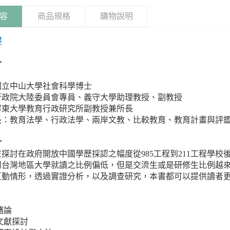
容
商品規格
購物說明
容
介
國立中山大學社會科學博士
行政院大陸委員會專員、義守大學助理教授、副教授
屏東大學教育行政研究所副教授兼所長
長：教育法學、行政法學、兩岸文教、比較教育、教育計畫與評
介
探討在政府開放中國學歷採認之幅度從985工程到211工程學
到台灣地區大學就讀之比例偏低，但是交流生或是研修生比例越
互動情形，透過實證分析，以及調查研究，本書都可以提供讀者
緒論
文獻探討