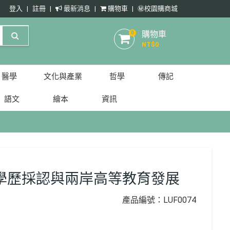
登入
註冊
最新消息
購物車
㊙️校園購商城
購物車
0
NT$
0
醫學
文化與產業
哲學
傳記
語文
繪本
資訊
學歷採認與兩岸高等教育發展
產品編號：LUF0074