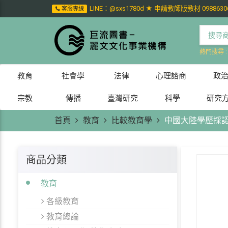
LINE：@sxs1780d ★ 申請教師版教材 0988630
客服專線
熱門搜尋 
教育
社會學
法律
心理諮商
政
宗教
傳播
臺灣研究
科學
研究
首頁
教育
比較教育學
中國大陸學歷採
商品分類
教育
各級教育
教育總論