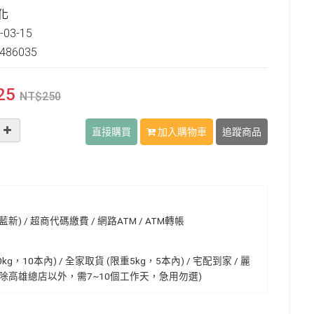
化
03-15
486035
25
NT$
250
直接購買
加入購物車
追蹤商品
) / 超商代碼繳費 / 網路ATM / ATM轉帳
0kg，10本內) / 全家取貨 (限重5kg，5本內) / 宅配到家 / 麗
除高雄總店以外，需7~10個工作天，急用勿選)