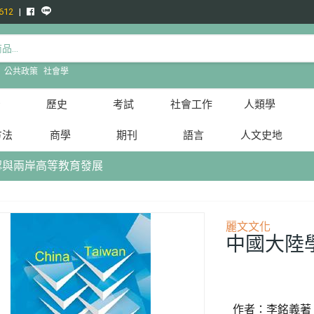
612
:
公共政策
社會學
治
歷史
考試
社會工作
人類學
方法
商學
期刊
語言
人文史地
認與兩岸高等教育發展
麗文文化
中國大陸
作者：李銘義著