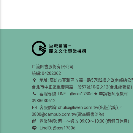
巨流圖書股份有限公司
統編: 04202062
地址: 高雄市苓雅區五福一路57號2樓之2(南部總公
台北市中正區重慶南路一段57號10樓之12(台北編輯部)
客服專線: LINE：@sxs1780d ★ 申請教師版教材
0988630612
客服信箱: chuliu@liwen.com.tw(出版洽詢)／
0800@campub.com.tw(電商購書洽詢)
營業時段: 週一～週五 09:00～18:00 (例假日休息)
LineID: @sxs1780d