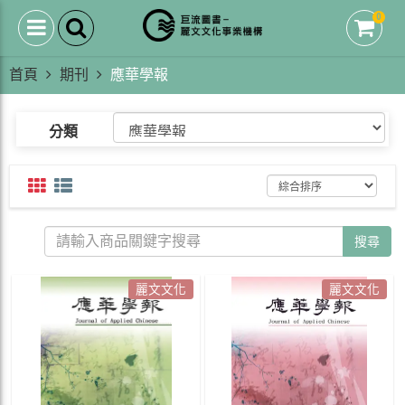
0
首頁
期刊
應華學報
分類
搜尋
麗文文化
麗文文化