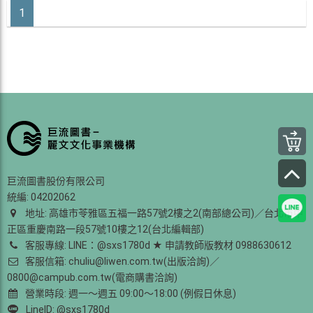
1
巨流圖書股份有限公司
統編: 04202062
地址: 高雄市苓雅區五福一路57號2樓之2(南部總公司)／台北市中
正區重慶南路一段57號10樓之12(台北編輯部)
客服專線: LINE：@sxs1780d ★ 申請教師版教材 0988630612
客服信箱: chuliu@liwen.com.tw(出版洽詢)／
0800@campub.com.tw(電商購書洽詢)
營業時段: 週一～週五 09:00～18:00 (例假日休息)
LineID: @sxs1780d