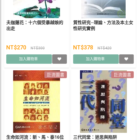
夫枷蓮花：十六個受暴越娘的
質性研究─理論、方法及本土女
出走
性研究實例
NT$270
NT$378
NT$300
NT$420
加入購物車
加入購物車
巨流圖書
巨流圖書
生命如河流：新、馬、泰16位
三代同堂：迷思與陷阱