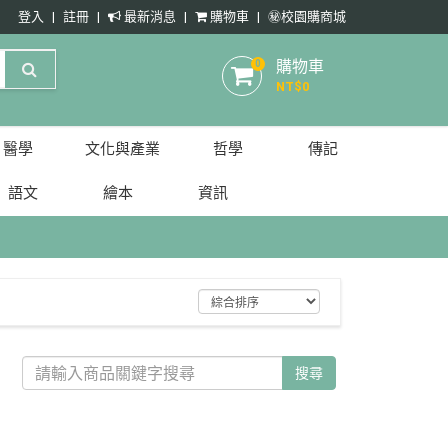
登入
註冊
最新消息
購物車
㊙️校園購商城
購物車
0
NT$
0
醫學
文化與產業
哲學
傳記
語文
繪本
資訊
搜尋