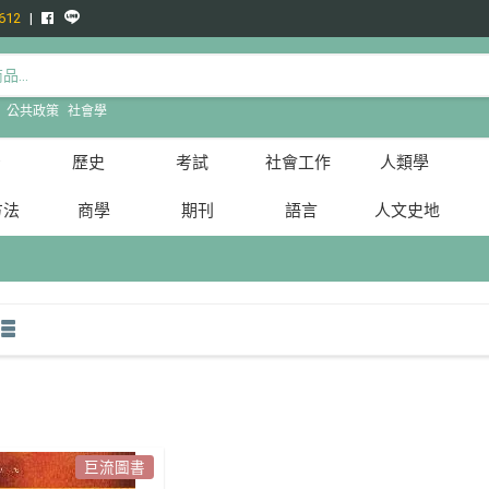
612
:
公共政策
社會學
治
歷史
考試
社會工作
人類學
方法
商學
期刊
語言
人文史地
巨流圖書