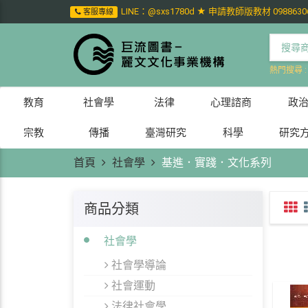
LINE：@sxs1780d ★ 申請教師版教材 0988630
客服專線
熱門搜尋 
教育
社會學
法律
心理諮商
政
宗教
傳播
臺灣研究
科學
研究
首頁
社會學
基進．實踐．文化系列
商品分類
社會學
社會學導論
社會運動
法律社會學