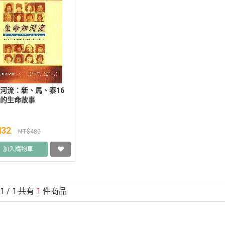
河流：新、馬、泰16
的生命故事
432
NT$480
加入購物車
1
/ 1‧共有
1
件商品