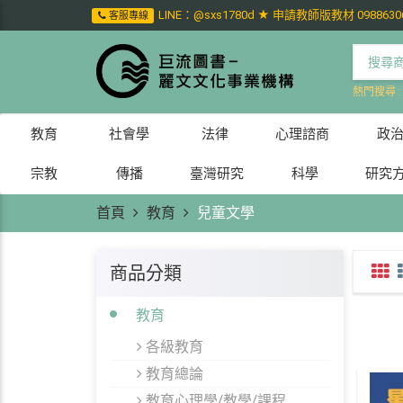
LINE：@sxs1780d ★ 申請教師版教材 0988630
客服專線
熱門搜尋 
教育
社會學
法律
心理諮商
政
宗教
傳播
臺灣研究
科學
研究
首頁
教育
兒童文學
商品分類
教育
各級教育
教育總論
教育心理學/教學/課程