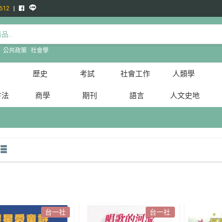
612
:
公共政策
社會學
治
歷史
考試
社會工作
人類學
方法
商學
期刊
語言
人文史地
台一社
台一社