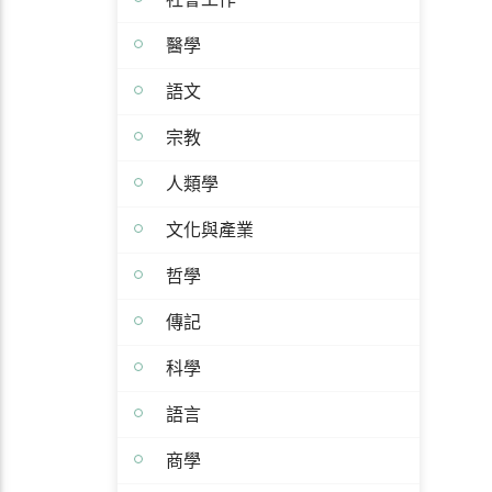
醫學
語文
宗教
人類學
文化與產業
哲學
傳記
科學
語言
商學