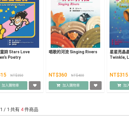
詩 Stars Love
唱歌的河流 Singing Rivers
星星亮晶晶 T
en’s Poetry
Twinkle, L
315
NT$360
NT$31
NT$350
NT$400
加入購物車
加入購物車
加
1
/ 1‧共有
4
件商品