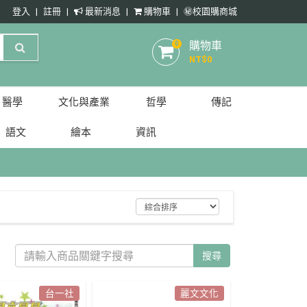
登入
註冊
最新消息
購物車
㊙️校園購商城
購物車
0
NT$
0
醫學
文化與產業
哲學
傳記
語文
繪本
資訊
搜尋
台一社
麗文文化