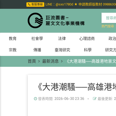
LINE：@sxs1780d ★ 申請教師版教材 0988630
客服專線
熱門搜尋 
教育
社會學
法律
心理諮商
政
宗教
傳播
臺灣研究
科學
研究
首頁
最新消息
《大港潮騷──高雄港地景
《大港潮騷──高雄港
發表時間: 2026-06-30 23:36
最後更新: 202