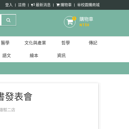
登入
註冊
最新消息
購物車
㊙️校園購商城
購物車
0
NT$
0
醫學
文化與產業
哲學
傳記
語文
繪本
資訊
書發表會
雄駁二店