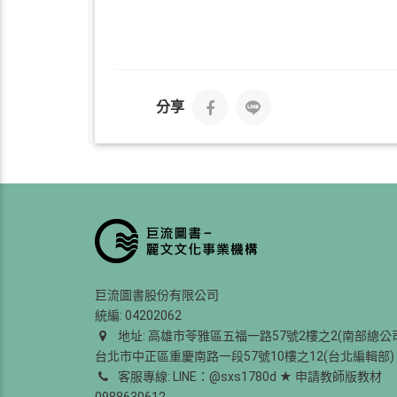
分享
巨流圖書股份有限公司
統編: 04202062
地址: 高雄市苓雅區五福一路57號2樓之2(南部總公
台北市中正區重慶南路一段57號10樓之12(台北編輯部)
客服專線: LINE：@sxs1780d ★ 申請教師版教材