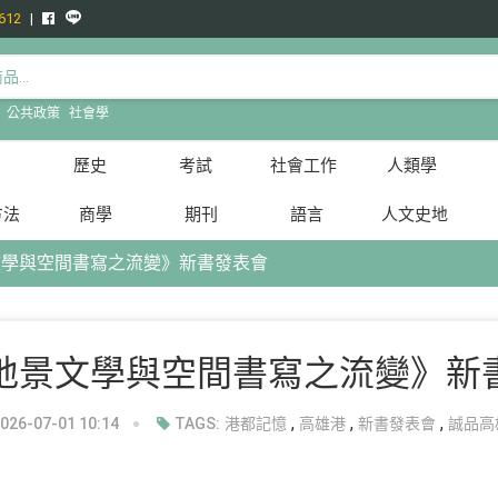
612
:
公共政策
社會學
治
歷史
考試
社會工作
人類學
方法
商學
期刊
語言
人文史地
文學與空間書寫之流變》新書發表會
地景文學與空間書寫之流變》新
,
,
,
6-07-01 10:14
TAGS:
港都記憶
高雄港
新書發表會
誠品高