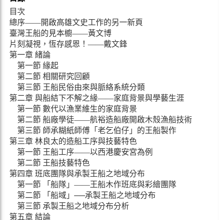
目次
總序――開啟高雄文史工作的另一新頁
臺灣王船的見本櫥――黃文博
片刻凝視，恆存感恩！――戴文鋒
第一章 緒論
第一節 緣起
第二節 相關研究回顧
第三節 王船民俗由來與脈絡系統分類
第二章 與船結下不解之緣――家庭背景與學藝生涯
第一節 數代以漁業維生的家庭背景
第二節 船廠學徒――航裕造船廠開啟木殼漁船技術
第三節 師承糊紙師傅「老乞伯仔」的王船製作
第三章 林良太的造船工序與技藝特色
第一節 王船工序――以西港慶安宮為例
第二節 王船技藝特色
第四章 班底團隊與承製王船之地域分布
第一節 「船隊」――王船木作班底與彩繪團隊
第二節 「船域」──承製王船之地域分布
第三節 承製王船之地域分布分析
第五章 結論