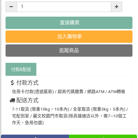
直接購買
加入購物車
追蹤商品
付款&
配送
付款方式
信用卡付款(透過藍新) / 超商代碼繳費 / 網路ATM / ATM轉帳
配送方式
7-11取貨 (限重10kg，10本內) / 全家取貨 (限重5kg，5本內) /
宅配到家 / 麗文校園門市取貨(除高雄總店以外，需7~10個工
作天，急用勿選)