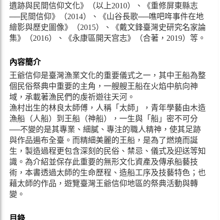
遺跡與民間信仰文化》（以上2010）、《重修屏東縣志
──民間信仰》（2014）、《山谷長歌──噍吧哖事件在地
繪影與歷史圖像》（2015）、《戴文鋒臺灣史研究名家論
集》（2016）、《永康區開天宫志》（合著，2019）等。
內容簡介
王爺信仰是臺灣漁業文化的重要儀式之一，其中王船為整
個民俗祭典中重要的主角，一艘艘王船在火焰中航向神
域，承載著漁民們的虔祈遊往天河。
漁村出生的林良太師傅，人稱「太師」，青年學藝由木造
漁船（人船）到王船（神船），一生與「船」密不可分
──不變的是其專業、細膩、專注的職人精神，使其足跡
與作品遍布全臺。而精細美麗的王船，是為了燃燒而誕
生，製造過程更包含深刻的民俗、禁忌、儀式及迎送等知
識。為介紹並保存此重要的無形文化資產及傳承船藝技
術，本書透過太師的生命歷程、造船工序及技藝特色；也
藉太師的作品，遊覽臺灣王爺信仰地區的祭典活動與轉
變。
目錄