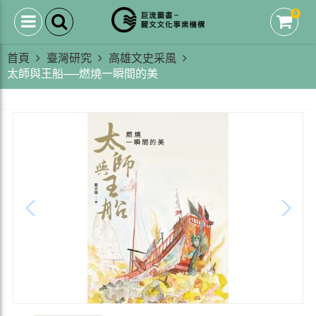
0
首頁
臺灣研究
高雄文史采風
太師與王船──燃燒一瞬間的美