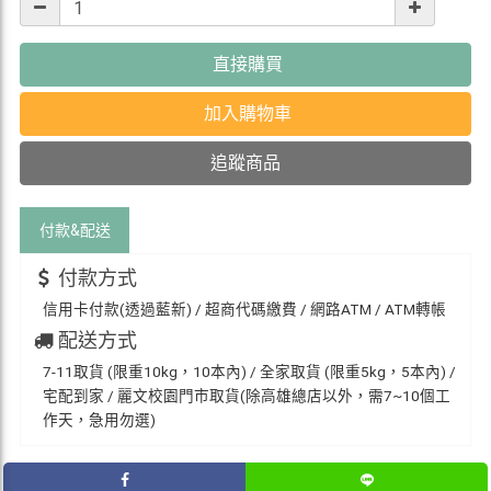
直接購買
加入購物車
追蹤商品
付款&
配送
付款方式
信用卡付款(透過藍新) / 超商代碼繳費 / 網路ATM / ATM轉帳
配送方式
7-11取貨 (限重10kg，10本內) / 全家取貨 (限重5kg，5本內) /
宅配到家 / 麗文校園門市取貨(除高雄總店以外，需7~10個工
作天，急用勿選)