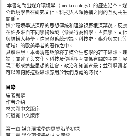
本書勾勒出媒介環境學（media ecology）的歷史沿革。媒
介環境學旨在研究文化、科技與人類傳播之間的互動共生
關係。
媒介環境學派深厚的思想傳統和理論視野根深葉茂，反應
在許多來自不同學術領域（像是行為科學、古典學、文化
與結構人類學、信息與系統理論、科技史、媒介與文化等
領域）的歐美學者的著作之中。
具體來說，本書清楚地解釋了媒介生態學的若干思想、理
論；闡述了與文化、科技及傳播相互關係有關的主題；展
現了形成這些思想的社會、政治和知識背景；並引導讀者
可以如何將這些思想應用於我們身處的時代。
目錄
編者謝辭
作者介紹
林文剛中文版序
何道寬中文版序
第一章 媒介環境學的思想沿革初探
第二章 媒介環境學的人文關懷