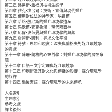
第三章 路易斯•孟福與技術生態學
第四章 雅克•埃呂爾：技術，宣傳與現代媒介
第五章 使用對位法的神學家：埃呂爾
第六章 哈絡•殷尼斯的媒介環境學遺産
第七章 馬歇爾•麥克魯漢：現代兩面神
第八章 尼爾•波茲曼與媒介環境學的興起
第九章 詹姆斯•凱利：尋求文化平衡
第十章 符號，思想和現實：渥夫與蘭格夫對媒介環境學
的貢獻
第十一章 蘇珊•蘭格的心靈哲學：對媒介環境學的潛在命
題
第十二章 口語－文字定理與媒介環境學
第十三章 印刷術及其對文化與傳播的影響：媒介環境學
的詮釋
第十四章 編後絮語：媒介環境學的未來傳承
人名索引
主題索引
參考文獻
譯者後記