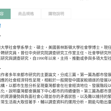
容
商品規格
購物說明
容
介
灣大學社會學系學士、碩士，美國普林斯頓大學社會學博士。現
合聘研究員，曾任中央研究院調查研究工作室主任、社會學研究
庭研究與調查研究，自1990年以來，主持、推動或參與多項大型
介
結作者多年來都市研究的主要論文，分成三篇。第一篇為都市發
相應的社會經濟特性呈現，相較於一般開發中國家較順遂的發展
結構，以都市生態分析呈現臺灣都會在社會經濟地位、發展階段
區化，說明臺灣都會擴展下中心都市的持續優勢。第三篇為都市
市的資源優勢與負面社會心理並存的矛盾狀態，以及難以維持的
日常生活兩大取徑著手，輔以調查資料的運用分析，期能勾勒出