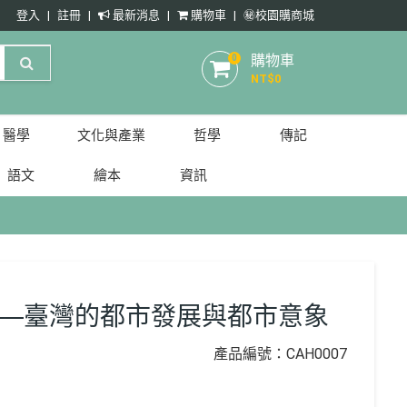
登入
註冊
最新消息
購物車
㊙️校園購商城
購物車
0
NT$
0
醫學
文化與產業
哲學
傳記
語文
繪本
資訊
──臺灣的都市發展與都市意象
產品編號：CAH0007