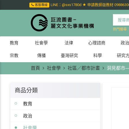
LINE：@sxs1780d ★ 申請教師版教材 0988630
客服專線
熱門搜尋 
教育
社會學
法律
心理諮商
政
宗教
傳播
臺灣研究
科學
研究
首頁
社會學
社區／都市計畫
洞見都市
商品分類
教育
政治
社會學