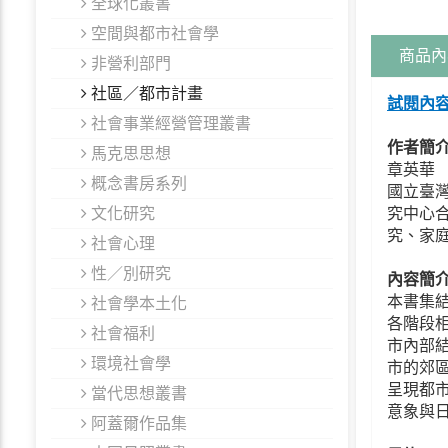
全球化叢書
空間與都市社會學
商品內
非營利部門
社區／都市計畫
試閱內
社會事業經營管理叢書
作者簡
馬克思思想
章英華
概念書房系列
國立臺
文化研究
究中心
究、家
社會心理
性／別研究
內容簡
社會學本土化
本書集
各階段
社會福利
市內部
環境社會學
市的郊
呈現都
當代思想叢書
意象與
阿蓋爾作品集