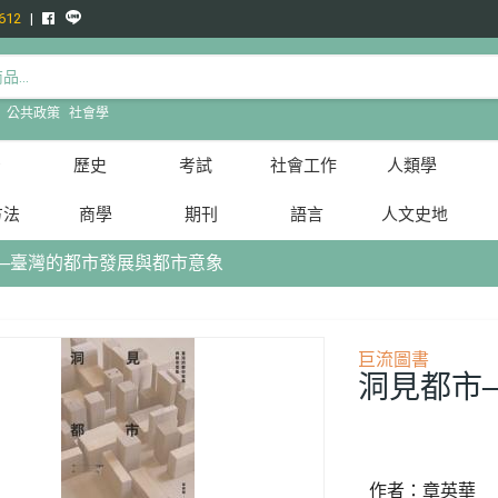
612
:
公共政策
社會學
治
歷史
考試
社會工作
人類學
方法
商學
期刊
語言
人文史地
──臺灣的都市發展與都市意象
巨流圖書
洞見都市
作者：章英華