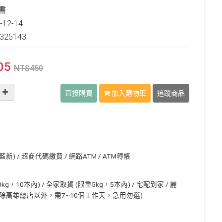
書
12-14
325143
05
NT$
450
直接購買
加入購物車
追蹤商品
) / 超商代碼繳費 / 網路ATM / ATM轉帳
0kg，10本內) / 全家取貨 (限重5kg，5本內) / 宅配到家 / 麗
除高雄總店以外，需7~10個工作天，急用勿選)