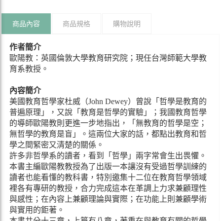
商品內容
商品規格
購物說明
作者
簡介
歐陽教：英國倫敦大學教育研究院；現任台灣師範大學教
育系教授。
內容簡介
美國教育哲學家杜威（John Dewey）曾說「哲學是教育的
普遍原理」，又說「教育是哲學的實驗」；我國教育哲學
的導師歐陽教則更進一步地指出，「無教育的哲學是空；
無哲學的教育是盲」。這兩位大家的話，都點出教育和哲
學之間緊密又清楚的關係。
許多非哲學系的讀者，看到「哲學」兩字常會生出畏懼。
本書主編歐陽教教授為了出版一本讓沒有受過哲學訓練的
讀者也能看懂的教科書，特別邀集十二位在教育哲學領域
裡各有專研的教授，合力完成這本在革調上力求兼顧理性
與感性；在內容上兼顧理論與實際；在功能上則兼顧學術
與實用的鉅著。
本書共分十三章，上篇有八章，著重在與教育有關的哲學