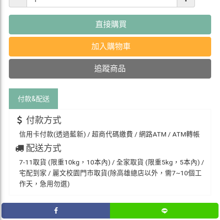
直接購買
加入購物車
追蹤商品
付款&
配送
付款方式
信用卡付款(透過藍新) / 超商代碼繳費 / 網路ATM / ATM轉帳
配送方式
7-11取貨 (限重10kg，10本內) / 全家取貨 (限重5kg，5本內) /
宅配到家 / 麗文校園門市取貨(除高雄總店以外，需7~10個工
作天，急用勿選)