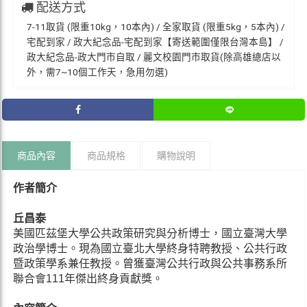
配送方式
7-11取貨 (限重10kg，10本內) / 全家取貨 (限重5kg，5本內) /
宅配到家 / 政大紀念品-宅配到家【寄送範圍僅限台灣本島】 /
政大紀念品-政大門市自取 / 麗文校園門市取貨(除高雄總店以
外，需7~10個工作天，急用勿選)
商品內容
商品規格
購物說明
作者簡介
丘昌泰
美國匹茲堡大學公共政策研究與分析博士，國立臺灣大學
政治學博士。現為國立臺北大學終身特聘教授、公共行政
暨政策學系兼任教授。曾獲臺灣公共行政與公共事務系所
聯合會111年傑出終身貢獻獎。