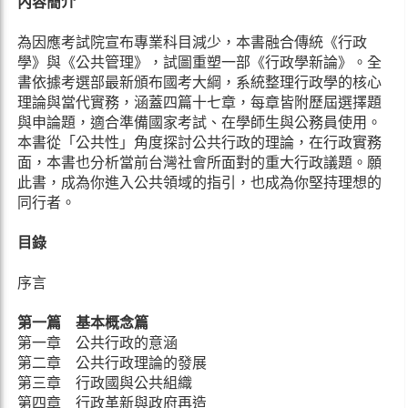
內容簡介
為因應考試院宣布專業科目減少，本書融合傳統《行政
學》與《公共管理》，試圖重塑一部《行政學新論》。全
書依據考選部最新頒布國考大綱，系統整理行政學的核心
理論與當代實務，涵蓋四篇十七章，每章皆附歷屆選擇題
與申論題，適合準備國家考試、在學師生與公務員使用。
本書從「公共性」角度探討公共行政的理論，在行政實務
面，本書也分析當前台灣社會所面對的重大行政議題。願
此書，成為你進入公共領域的指引，也成為你堅持理想的
同行者。
目錄
序言
第一篇 基本概念篇
第一章 公共行政的意涵
第二章 公共行政理論的發展
第三章 行政國與公共組織
第四章 行政革新與政府再造