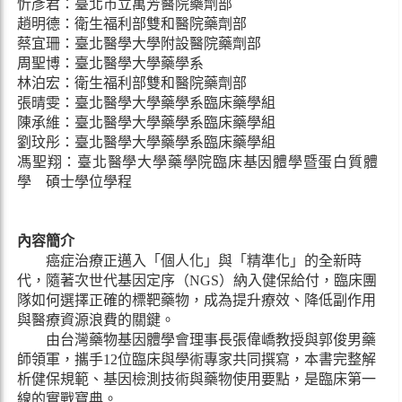
忻彥君：臺北市立萬芳醫院藥劑部
趙明德：衛生福利部雙和醫院藥劑部
蔡宜珊：臺北醫學大學附設醫院藥劑部
周聖博：臺北醫學大學藥學系
林泊宏：衛生福利部雙和醫院藥劑部
張晴雯：臺北醫學大學藥學系臨床藥學組
陳承維：臺北醫學大學藥學系臨床藥學組
劉玟彤：臺北醫學大學藥學系臨床藥學組
馮聖翔：臺北醫學大學藥學院臨床基因體學暨蛋白質體
學 碩士學位學程
內容簡介
癌症治療正邁入「個人化」與「精準化」的全新時
代，隨著次世代基因定序（NGS）納入健保給付，臨床團
隊如何選擇正確的標靶藥物，成為提升療效、降低副作用
與醫療資源浪費的關鍵。
由台灣藥物基因體學會理事長張偉嶠教授與郭俊男藥
師領軍，攜手12位臨床與學術專家共同撰寫，本書完整解
析健保規範、基因檢測技術與藥物使用要點，是臨床第一
線的實戰寶典。