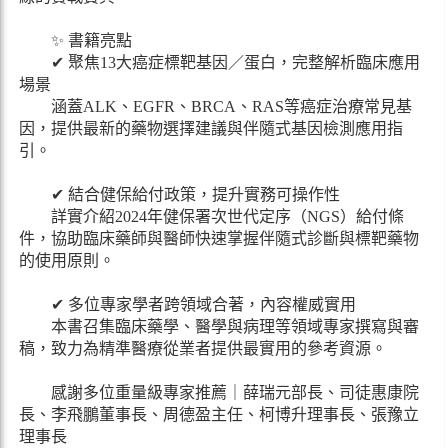
✨ 書籍亮點
✔
聚焦13大癌症標靶基因／
蛋白，完整解析臨床應用
場景
涵蓋ALK、EGFR、BRCA、RAS等癌症治療常見基
因，提供最新的藥物選擇建議與伴隨式基因檢測應用指
引。
✔
結合健保給付政策，提升實務可操作性
詳實介紹2024年健保署次世代定序（NGS）給付條
件，協助臨床藥師與醫師快速掌握伴隨式診斷與標靶藥物
的使用原則。
✔
多位專家學者跨領域合著，內容權威實用
本書召集臨床藥學、醫學與病理等領域專家撰寫與審
稿，致力為精準醫療從業者提供最實用的參考資源。
感謝多位重量級專家推薦｜薛瑞元部長、司徒惠康院
長、李飛鵬董事長、周德盈主任、柯博升理事長、張豫立
理事長