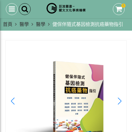
0
首頁
醫學
醫學
健保伴隨式基因檢測抗癌藥物指引