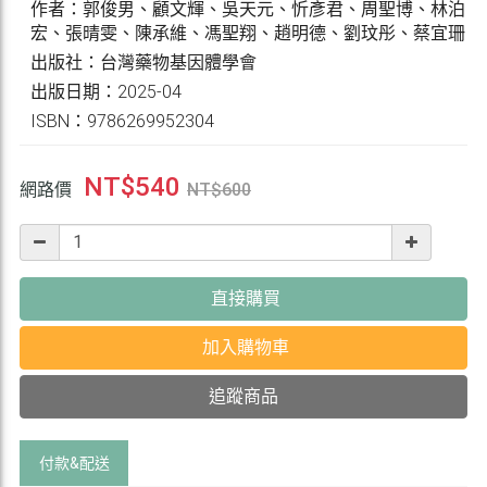
作者：郭俊男、顧文輝、吳天元、忻彥君、周聖博、林泊
宏、張晴雯、陳承維、馮聖翔、趙明德、劉玟彤、蔡宜珊
出版社：台灣藥物基因體學會
出版日期：2025-04
ISBN：9786269952304
NT$
540
網路價
NT$
600
直接購買
加入購物車
追蹤商品
付款&
配送