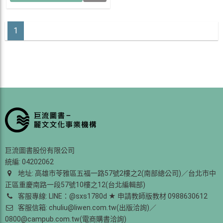
1
巨流圖書股份有限公司
統編: 04202062
地址: 高雄市苓雅區五福一路57號2樓之2(南部總公司)／台北市中
正區重慶南路一段57號10樓之12(台北編輯部)
客服專線: LINE：@sxs1780d ★ 申請教師版教材 0988630612
客服信箱: chuliu@liwen.com.tw(出版洽詢)／
0800@campub.com.tw(電商購書洽詢)