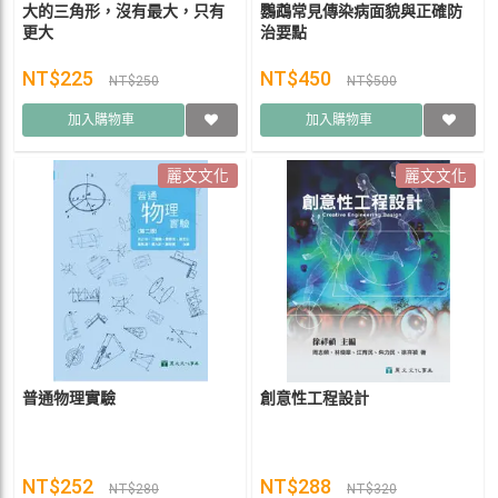
大的三角形，沒有最大，只有
鸚鵡常見傳染病面貌與正確防
更大
治要點
NT$225
NT$450
NT$250
NT$500
加入購物車
加入購物車
麗文文化
麗文文化
普通物理實驗
創意性工程設計
NT$252
NT$288
NT$280
NT$320