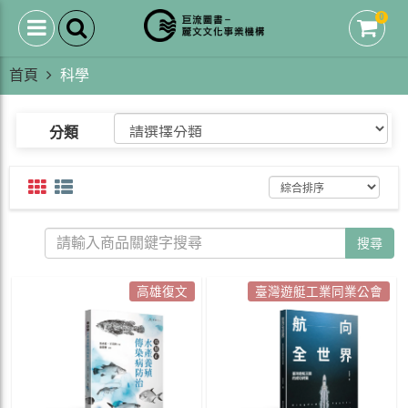
0
首頁
科學
分類
搜尋
高雄復文
臺灣遊艇工業同業公會