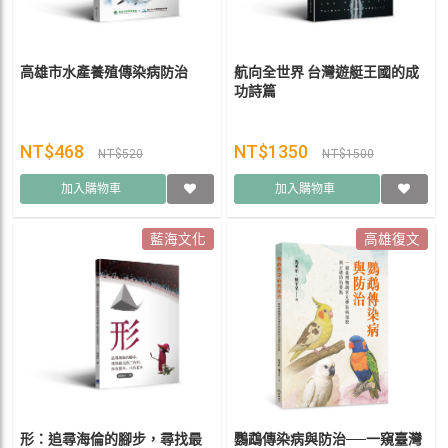
高雄市水產養殖傳染病防治
航向全世界 台灣遊艇王國的成
功詩篇
NT$468
NT$1350
NT$520
NT$1500
加入購物車
加入購物車
藍海文化
高雄復文
形：追尋海倫的腳步，尋找最
鸚鵡傳染病與防治──一窺臺灣