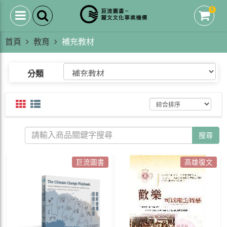
0
首頁
教育
補充教材
分類
搜尋
巨流圖書
高雄復文