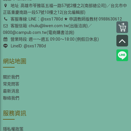
地址: 高雄市苓雅區五福一路57號2樓之2(南部總公司)／台北市中
正區重慶南路一段57號10樓之12(台北編輯部)
客服專線: LINE：@sxs1780d ★ 申請教師版教材 0988630612
客服信箱: chuliu@liwen.com.tw(出版洽詢)／
0800@campub.com.tw(電商購書洽詢)
營業時段: 週一～週五 09:00～18:00 (例假日休息)
LineID: @sxs1780d
網站地圖
關於我們
常見問答
最新消息
聯絡我們
服務資訊
隱私權政策