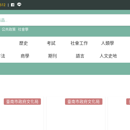
612
:
公共政策
社會學
治
歷史
考試
社會工作
人類學
方法
商學
期刊
語言
人文史地
臺南市政府文化局
臺南市政府文化局