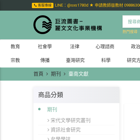
LINE：@sxs1780d ★ 申請教師版教材 0988630
客服專線
熱門搜尋 
教育
社會學
法律
心理諮商
政
宗教
傳播
臺灣研究
科學
研究
首頁
期刊
臺南文獻
商品分類
期刊
宋代文學研究叢刊
資訊社會研究
女學學誌