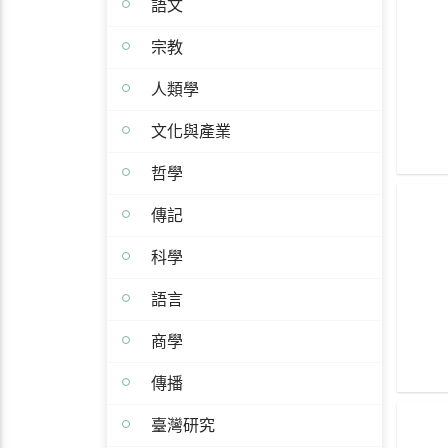
語文
宗教
人類學
文化與產業
哲學
傳記
科學
語言
商學
傳播
臺灣研究