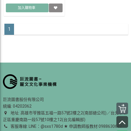
加入購物車
1
巨流圖書股份有限公司
統編: 04202062
地址: 高雄市苓雅區五福一路57號2樓之2(南部總公司)／台北市中
正區重慶南路一段57號10樓之12(台北編輯部)
客服專線: LINE：@sxs1780d ★ 申請教師版教材 0988630612