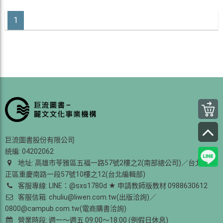
1
巨流圖書股份有限公司
統編: 04202062
地址: 高雄市苓雅區五福一路57號2樓之2(南部總公司)／台北市中
正區重慶南路一段57號10樓之12(台北編輯部)
客服專線: LINE：@sxs1780d ★ 申請教師版教材 0988630612
客服信箱: chuliu@liwen.com.tw(出版洽詢)／
0800@campub.com.tw(電商購書洽詢)
營業時段: 週一～週五 09:00～18:00 (例假日休息)