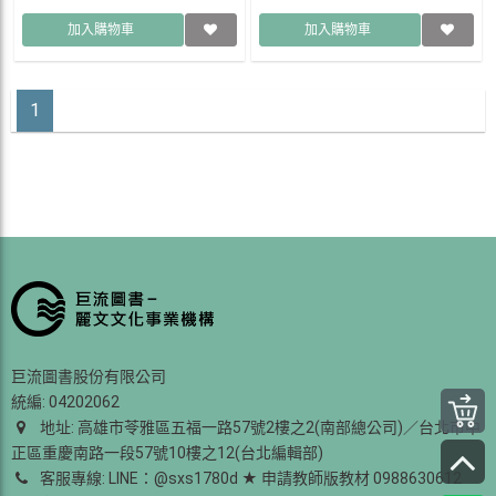
加入購物車
加入購物車
1
巨流圖書股份有限公司
統編: 04202062
地址: 高雄市苓雅區五福一路57號2樓之2(南部總公司)／台北市中
正區重慶南路一段57號10樓之12(台北編輯部)
客服專線: LINE：@sxs1780d ★ 申請教師版教材 0988630612