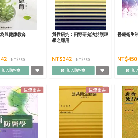
為與健康教育
質性研究：田野研究法於護理
醫療衛生
學之應用
342
NT$342
NT$45
NT$380
NT$380
加入購物車
加入購物車
加
巨流圖書
巨流圖書