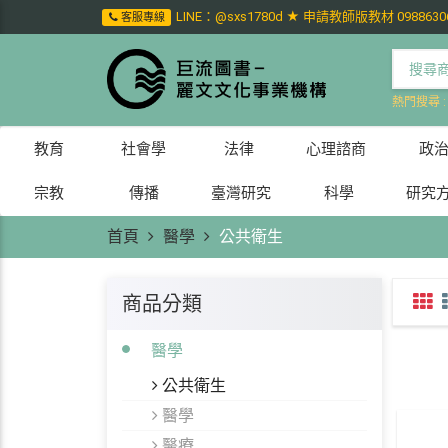
LINE：@sxs1780d ★ 申請教師版教材 0988630
客服專線
熱門搜尋 
教育
社會學
法律
心理諮商
政
宗教
傳播
臺灣研究
科學
研究
首頁
醫學
公共衛生
商品分類
醫學
公共衛生
醫學
醫療