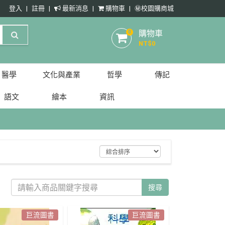
登入
註冊
最新消息
購物車
㊙️校園購商城
購物車
0
NT$
0
醫學
文化與產業
哲學
傳記
語文
繪本
資訊
搜尋
巨流圖書
巨流圖書