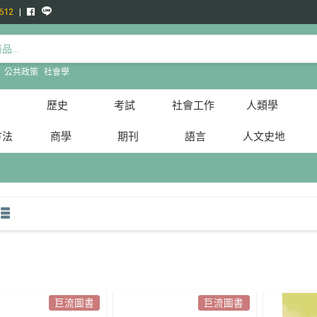
612
:
公共政策
社會學
治
歷史
考試
社會工作
人類學
方法
商學
期刊
語言
人文史地
巨流圖書
巨流圖書