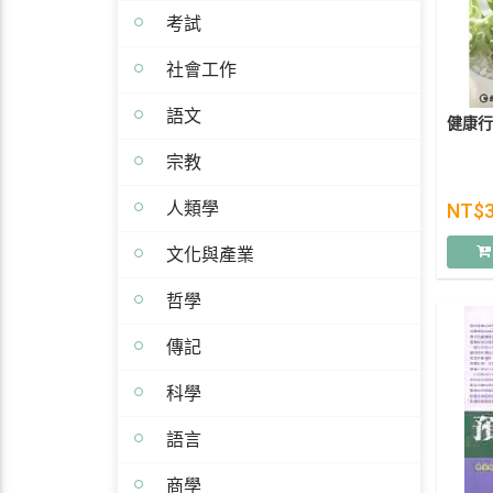
考試
社會工作
語文
健康行
宗教
人類學
NT$
文化與產業
哲學
傳記
科學
語言
商學