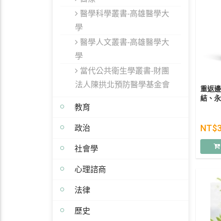
醫學科學叢書-高雄醫學大
學
醫學人文叢書-高雄醫學大
學
當代公共衛生學叢書-財團
法人陳拱北預防醫學基金會
重返邊
結、永
教育
政治
NT$
社會學
心理諮商
法律
歷史