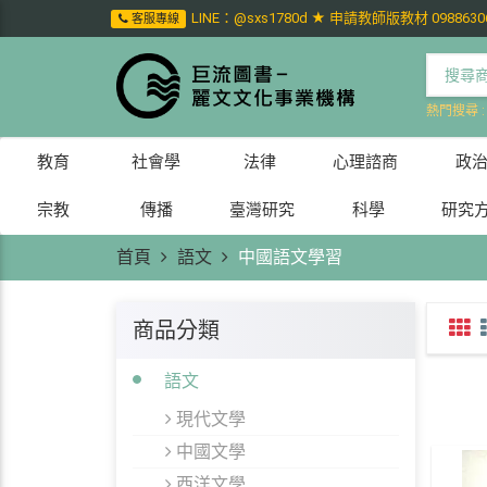
LINE：@sxs1780d ★ 申請教師版教材 0988630
客服專線
熱門搜尋 
教育
社會學
法律
心理諮商
政
宗教
傳播
臺灣研究
科學
研究
首頁
語文
中國語文學習
商品分類
語文
現代文學
中國文學
西洋文學