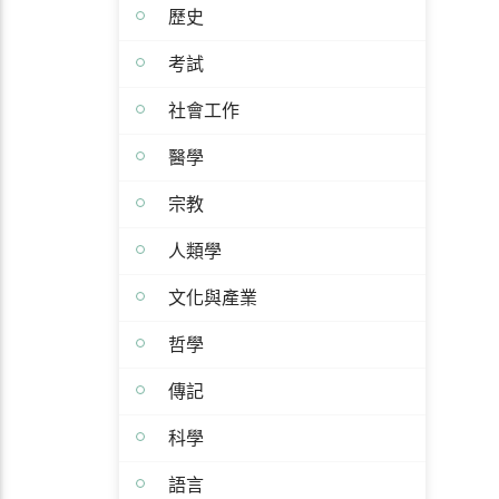
歷史
考試
社會工作
醫學
宗教
人類學
文化與產業
哲學
傳記
科學
語言