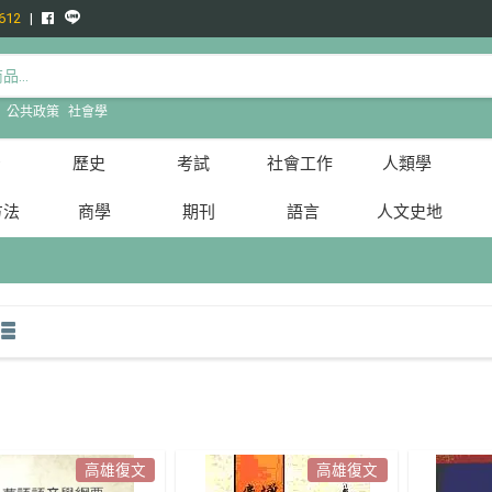
612
:
公共政策
社會學
治
歷史
考試
社會工作
人類學
方法
商學
期刊
語言
人文史地
高雄復文
高雄復文