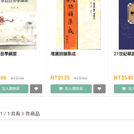
音學綱要
增廣詩韻集成
21世紀華
166
NT$135
NT$54
NT$185
NT$150
加入購物車
加入購物車
加
1
/ 1‧共有
3
件商品