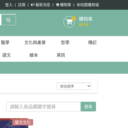
登入
註冊
最新消息
購物車
㊙️校園購商城
購物車
0
NT$
0
醫學
文化與產業
哲學
傳記
語文
繪本
資訊
搜尋
麗文文化