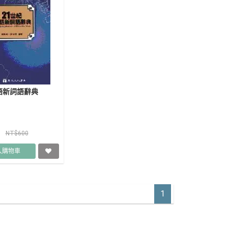
語新詞語辭典
0
NT$600
入購物車
1