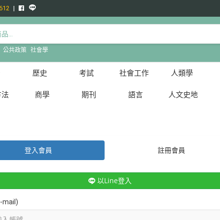
612
:
公共政策
社會學
治
歷史
考試
社會工作
人類學
方法
商學
期刊
語言
人文史地
登入會員
註冊會員
以Line登入
mail)