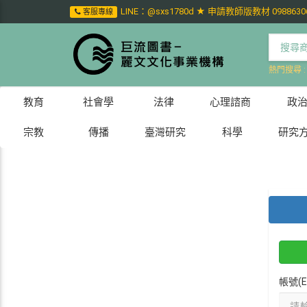
LINE：@sxs1780d ★ 申請教師版教材 0988630
客服專線
熱門搜尋 
教育
社會學
法律
心理諮商
政
宗教
傳播
臺灣研究
科學
研究
帳號(E-