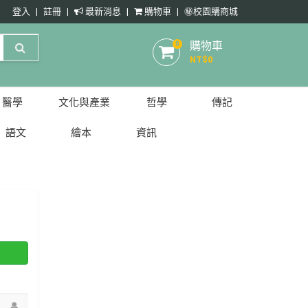
登入
註冊
最新消息
購物車
㊙️校園購商城
購物車
0
NT$
0
醫學
文化與產業
哲學
傳記
語文
繪本
資訊