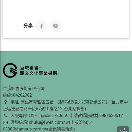
分享
巨流圖書股份有限公司
統編: 04202062
地址: 高雄市苓雅區五福一路57號2樓之2(南部總公司)／台北市中
正區重慶南路一段57號10樓之12(台北編輯部)
客服專線: LINE：@sxs1780d ★ 申請教師版教材 0988630612
客服信箱: chuliu@liwen.com.tw(出版洽詢)／
0800@campub.com.tw(電商購書洽詢)