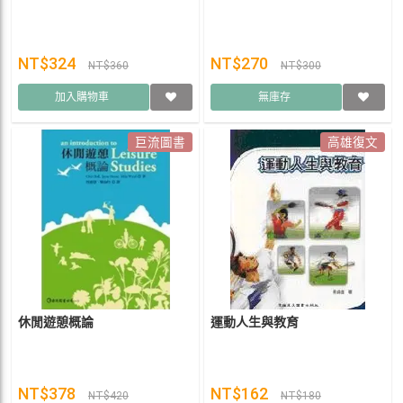
NT$324
NT$270
NT$360
NT$300
加入購物車
無庫存
巨流圖書
高雄復文
休閒遊憩概論
運動人生與教育
NT$378
NT$162
NT$420
NT$180