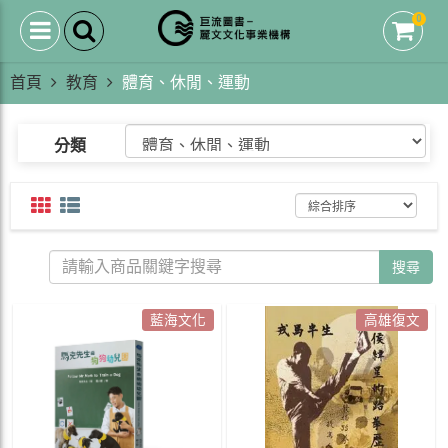
0
首頁
教育
體育、休閒、運動
分類
搜尋
藍海文化
高雄復文