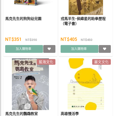
馬克先生的狗狗幼兒園
戎馬半生-侯緯星的跆拳歷程
（電子書）
NT$351
NT$405
NT$390
NT$450
加入購物車
加入購物車
藍海文化
麗文文化
馬克先生的鸚鵡教室
高雄慢活學