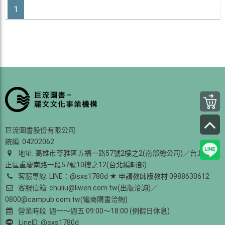
1
巨流圖書股份有限公司
統編: 04202062
地址: 高雄市苓雅區五福一路57號2樓之2(南部總公司)／台北市中
正區重慶南路一段57號10樓之12(台北編輯部)
客服專線: LINE：@sxs1780d ★ 申請教師版教材 0988630612
客服信箱: chuliu@liwen.com.tw(出版洽詢)／
0800@campub.com.tw(電商購書洽詢)
營業時段: 週一～週五 09:00～18:00 (例假日休息)
LineID: @sxs1780d